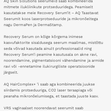
AQ Skin Solutions seerumeid saab kombineerida
mitmete ilukliinikute protseduuridega. Peamiselt
kasutatakse meie Recovery Serum’it – AQ Taastavat
Seerumit koos laserprotseduuride ja mikronõeltega
nagu DermaPen ja DermaStamp.
Recovery Serum on kõige kõrgema inimese
kasvufaktorite sisaldusega seerum maailmas, mistõttu
seda võivad kasutada ainult professionaalid ning
Recovery Serum’i peamine kasutusala on akne ravi,
noorendamine, pigmentatsiooni vähendamine ja armide
ravi või -ennetamine ilukirurgiliste operatsioonide
järgselt.
AQ HairComplex+ ’i saab aga kombineerida juukse
siirdamis protseduuriga, CO2 laser teraapiaga või
peanaha mikronõelumisega, et taastada juuste kasv.
VRS vaginaalset noorendavat seerumit saab