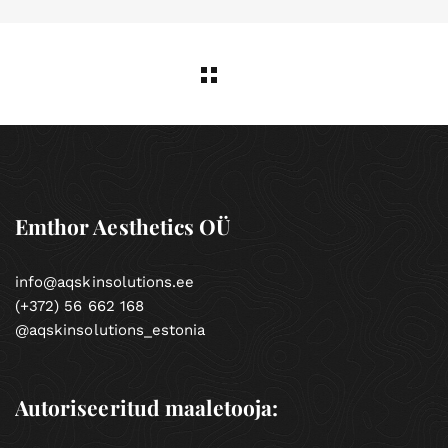
Emthor Aesthetics OÜ
info@aqskinsolutions.ee
(+372) 56 662 168
@aqskinsolutions_estonia
Autoriseeritud maaletooja: