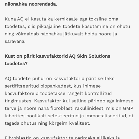
näonahka noorendada.
Kuna AQ ei kasuta ka kemikaale ega toksiine oma
toodetes, siis pikaajaline toodete kasutamine on ohutu
ning võimaldab näonahka jätkuvalt hoida noore ja
säravana.
Kust on pärit kasvufaktorid AQ Skin Solutions
toodetes?
AQ toodete puhul on kasvufaktorid pärit selleks
sertifitseeritud biopankadest, kus inimese
kasvufaktoreid toodetakse rangelt kontrollitud
tingimustes. Kasvufaktor kui selline pärineb aga inimese
terve ja noore naha fibroblasti rakuliinidest, mis on GMP
laborites hoolikalt selekteeritud ja immortaliseeritud, et
tagada ohutus ning kõrgeim kvaliteet.
Fibroblastid on kasvufaktorite parimaks allikaks ja