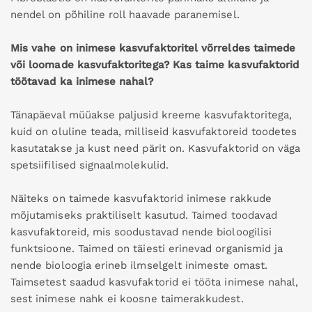
nendel on põhiline roll haavade paranemisel.
Mis vahe on inimese kasvufaktoritel võrreldes taimede
või loomade kasvufaktoritega? Kas taime kasvufaktorid
töötavad ka inimese nahal?
Tänapäeval müüakse paljusid kreeme kasvufaktoritega,
kuid on oluline teada, milliseid kasvufaktoreid toodetes
kasutatakse ja kust need pärit on. Kasvufaktorid on väga
spetsiifilised signaalmolekulid.
Näiteks on taimede kasvufaktorid inimese rakkude
mõjutamiseks praktiliselt kasutud. Taimed toodavad
kasvufaktoreid, mis soodustavad nende bioloogilisi
funktsioone. Taimed on täiesti erinevad organismid ja
nende bioloogia erineb ilmselgelt inimeste omast.
Taimsetest saadud kasvufaktorid ei tööta inimese nahal,
sest inimese nahk ei koosne taimerakkudest.