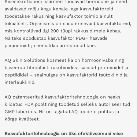
Sisesekretsiooni näärmed toodavad hormoone ja need
avaldavad mõju kogu kehale, aga kasvufaktoreid
toodetakse rakus ning kasvufaktor toimib ainult
lokaalselt. Organismis on sadu erinevaid kasvufaktoreid,
mis kontrollivad ligi 200 tüüpi rakkusid meie kehas.
Näiteks soodustab kasvufaktor PDGF haavade
paranemist ja eemaldab armistunud koe.
AQ Skin Solutions kosmeetika on hormoonivaba ning
baseerub fibroblasti rakuliinidest saadud proteiinidel ja
peptiididel – sealhulgas on kasvufaktorid tsütokiinid ja
interleukiinid.
AQ patenteeritud kasvufaktoritehnoloogia on heaks
kiidetud FDA poolt ning toodetud selleks autoriseeritud
GMP laborites. Nii on tagatud AQ toodete puhtus ja
kõrge kvaliteet.
Kasvufaktoritehnoloogia on üks efektiivsemaid viise