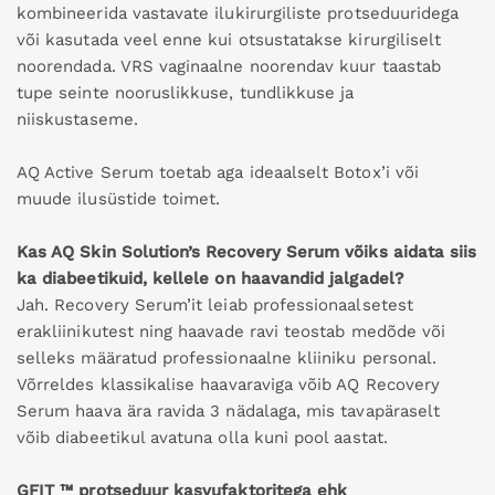
kombineerida vastavate ilukirurgiliste protseduuridega
või kasutada veel enne kui otsustatakse kirurgiliselt
noorendada. VRS vaginaalne noorendav kuur taastab
tupe seinte nooruslikkuse, tundlikkuse ja
niiskustaseme.
AQ Active Serum toetab aga ideaalselt Botox’i või
muude ilusüstide toimet.
Kas AQ Skin Solution’s Recovery Serum võiks aidata siis
ka diabeetikuid, kellele on haavandid jalgadel?
Jah. Recovery Serum’it leiab professionaalsetest
erakliinikutest ning haavade ravi teostab medõde või
selleks määratud professionaalne kliiniku personal.
Võrreldes klassikalise haavaraviga võib AQ Recovery
Serum haava ära ravida 3 nädalaga, mis tavapäraselt
võib diabeetikul avatuna olla kuni pool aastat.
GFIT ™ protseduur kasvufaktoritega ehk