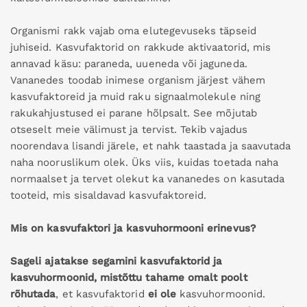
Organismi rakk vajab oma elutegevuseks täpseid
juhiseid. Kasvufaktorid on rakkude aktivaatorid, mis
annavad käsu: paraneda, uueneda või jaguneda.
Vananedes toodab inimese organism järjest vähem
kasvufaktoreid ja muid raku signaalmolekule ning
rakukahjustused ei parane hõlpsalt. See mõjutab
otseselt meie välimust ja tervist. Tekib vajadus
noorendava lisandi järele, et nahk taastada ja saavutada
naha nooruslikum olek. Üks viis, kuidas toetada naha
normaalset ja tervet olekut ka vananedes on kasutada
tooteid, mis sisaldavad kasvufaktoreid.
Mis on kasvufaktori ja kasvuhormooni erinevus?
Sageli ajatakse segamini kasvufaktorid ja
kasvuhormoonid, mistõttu tahame omalt poolt
rõhutada
, et kasvufaktorid
ei ole
kasvuhormoonid.