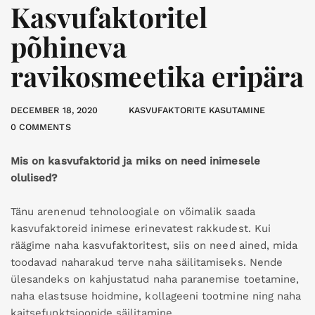
Kasvufaktoritel
põhineva
ravikosmeetika eripära
DECEMBER 18, 2020
KASVUFAKTORITE KASUTAMINE
0 COMMENTS
Mis on kasvufaktorid ja miks on need inimesele
olulised?
Tänu arenenud tehnoloogiale on võimalik saada
kasvufaktoreid inimese erinevatest rakkudest. Kui
räägime naha kasvufaktoritest, siis on need ained, mida
toodavad naharakud terve naha säilitamiseks. Nende
ülesandeks on kahjustatud naha paranemise toetamine,
naha elastsuse hoidmine, kollageeni tootmine ning naha
kaitsefunktsioonide säilitamine.