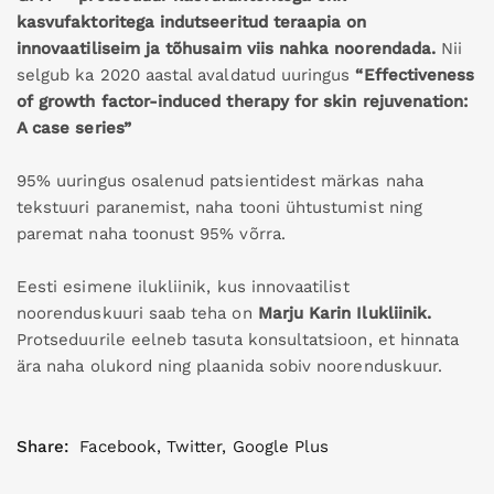
kasvufaktoritega indutseeritud teraapia on
innovaatiliseim ja tõhusaim viis nahka noorendada.
Nii
selgub ka 2020 aastal avaldatud uuringus
“Effectiveness
of growth factor-induced therapy for skin rejuvenation:
A case series”
95% uuringus osalenud patsientidest märkas naha
tekstuuri paranemist, naha tooni ühtustumist ning
paremat naha toonust 95% võrra.
Eesti esimene ilukliinik, kus innovaatilist
noorenduskuuri saab teha on
Marju Karin Ilukliinik.
Protseduurile eelneb tasuta konsultatsioon, et hinnata
ära naha olukord ning plaanida sobiv noorenduskuur.
Share:
Facebook
,
Twitter
,
Google Plus